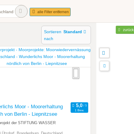
schland
alle Filter entfernen
zurück
Sortieren
Standard
nach
lichs Moor - Moorerhaltung
1 Bew.
ch von Berlin - Liepnitzsee
projekt der STIFTUNG WASSER
 Ützdorf, Brandenburg, Deutschland