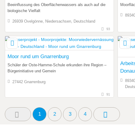
Beeinflussung des Oberflächenwassers als auch auf die
Moorfläc
biologische Vielfalt
89340
26939 Ovelgönne, Niedersachsen, Deutschland
93
Moor rund um Gnarrenburg
Arbei
Schüler der Oste-Hamme-Schule erkunden ihre Region –
Donau
Bürgerinitiative und Gemein
89340
27442 Gnarrenburg
Deuts
91
1
2
3
4