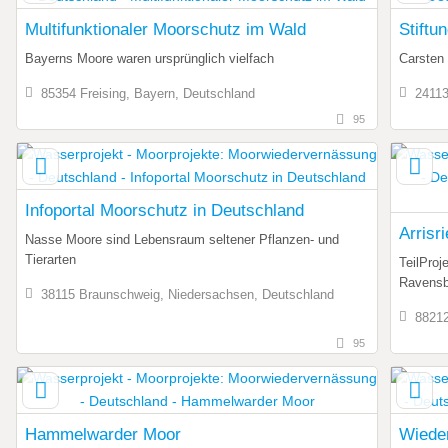
Multifunktionaler Moorschutz im Wald
Stiftu
Bayerns Moore waren ursprünglich vielfach
Carsten
85354 Freising, Bayern, Deutschland
24113
95
Infoportal Moorschutz in Deutschland
Arrisr
Nasse Moore sind Lebensraum seltener Pflanzen- und
Tierarten
TeilPro
Ravensb
38115 Braunschweig, Niedersachsen, Deutschland
8821
95
Hammelwarder Moor
Wiede