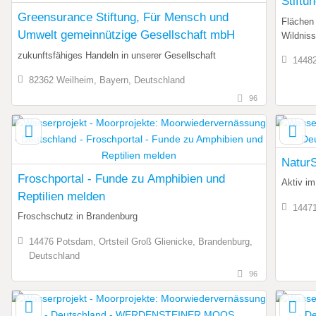
Stiftu
Greensurance Stiftung, Für Mensch und
Flächen 
Umwelt gemeinnützige Gesellschaft mbH
Wildniss
zukunftsfähiges Handeln in unserer Gesellschaft
14482
82362 Weilheim, Bayern, Deutschland
96
Natur
Froschportal - Funde zu Amphibien und
Aktiv i
Reptilien melden
14471
Froschschutz in Brandenburg
14476 Potsdam, Ortsteil Groß Glienicke, Brandenburg,
Deutschland
96