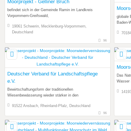
Moorprojekt - Gelliner Bruch
Moors
befindet sich in der Gemeinde Ramin im Landkreis
Vorpommern-Greifswald,
globale
Baden-W
19061 Schwerin, Mecklenburg-Vorpommern,
Deutschland
70184
96
Moorsc
Deutscher Verband für Landschaftspflege
Das Natu
e.V.
Wasser 
Bewirtschaftungsform der traditionellen
14193
Wiesenbewässerung wieder stärker in den
91522 Ansbach, Rheinland-Pfalz, Deutschland
96