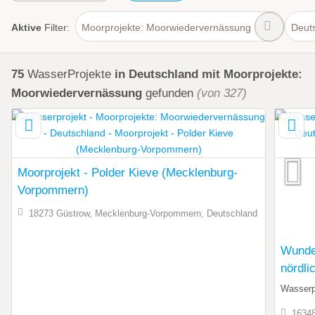
Aktive
Filter:
Moorprojekte: Moorwiedervernässung
Deut
75
WasserProjekte
in Deutschland
mit Moorprojekte:
Moorwiedervernässung
gefunden
(von 327)
Moorprojekt - Polder Kieve (Mecklenburg-
Vorpommern)
18273 Güstrow, Mecklenburg-Vorpommern, Deutschland
Wunder
nördli
Wasser
16348