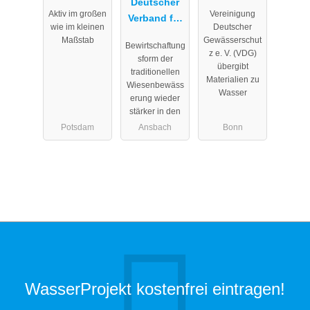
Brandenbur
Deutscher
Aktiv im großen
Vereinigung
g
Verband für
wie im kleinen
Deutscher
Landschafts
Maßstab
Gewässerschut
Bewirtschaftung
pflege e.V.
z e. V. (VDG)
sform der
übergibt
traditionellen
Materialien zu
Wiesenbewäss
Wasser
erung wieder
stärker in den
Potsdam
Ansbach
Bonn
WasserProjekt kostenfrei eintragen!