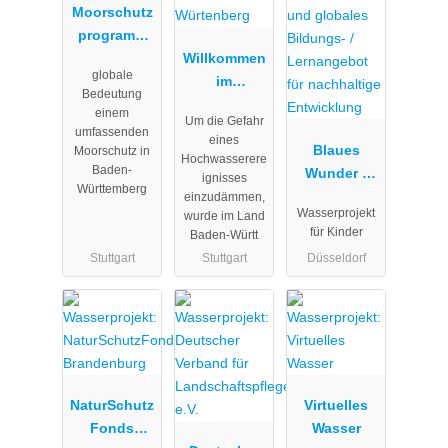
Moorschutz
programm
Baden-
Willkommen
globale
Württemberg
im
Bedeutung
Themenport
einem
Um die Gefahr
al "Wasser"
umfassenden
eines
Baden-
Blaues
Moorschutz in
Hochwasserere
Baden-
Würtenberg
Wunder -
ignisses
Württemberg
Wasserproje
einzudämmen,
Wasserprojekt
wurde im Land
kt -
für Kinder
Baden-Württ
Inklusives
Stuttgart
Stuttgart
Düsseldorf
und
globales
Bildungs- /
Lernangebot
für
nachhaltige
Entwicklung
NaturSchutz
Virtuelles
Fonds
Wasser