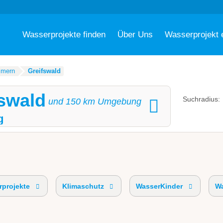
Wasserprojekte finden
Über Uns
Wasserprojekt 
mmern
Greifswald
fswald
Suchradius:
und
150
km Umgebung
g
projekte
Klimaschutz
WasserKinder
Wa