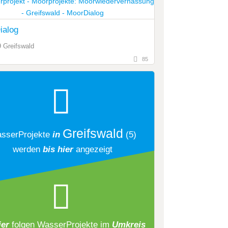
ialog
 Greifswald
85
Greifswald
sserProjekte
in
(5)
werden
bis hier
angezeigt
ier
folgen
WasserProjekte
im
Umkreis