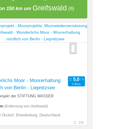
Greifswald
on 150 km um
(6)
lichs Moor - Moorerhaltung
1 Bew.
ch von Berlin - Liepnitzsee
projekt der STIFTUNG WASSER
km
(Entfernung von Greifswald)
 Ützdorf, Brandenburg, Deutschland
101