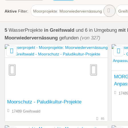
Aktive
Filter:
Moorprojekte: Moorwiedervernässung
Greif
5
WasserProjekte
in Greifswald
und 6 in Umgebung
mit 
Moorwiedervernässung
gefunden
(von 327)
MORGE
Anpass
Entwic
17489
Moorschutz - Paludikultur-Projekte
17489 Greifswald
85