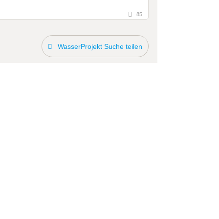
85
WasserProjekt Suche teilen