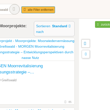
swald
alle Filter entfernen
zurück
Moorprojekte:
Sortieren
Standard
nach
N Moorrevitalisierung
ungsstrategie –
klungsperspektiven durch nasse Nutz
 Greifswald
85