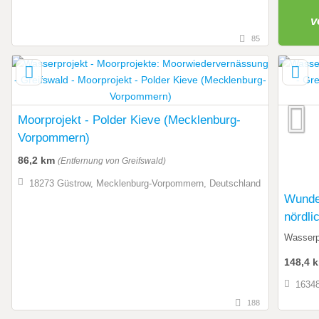
v
85
Moorprojekt - Polder Kieve (Mecklenburg-
Vorpommern)
86,2 km
(Entfernung von Greifswald)
18273 Güstrow, Mecklenburg-Vorpommern, Deutschland
Wunder
nördli
Wasser
148,4 
16348
188