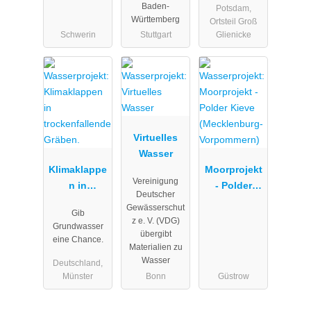
Baden-
melden
Potsdam,
Württemberg
Ortsteil Groß
Schwerin
Stuttgart
Glienicke
Virtuelles
Wasser
Klimaklappe
Moorprojekt
Vereinigung
n in
- Polder
Deutscher
trockenfalle
Kieve
Gewässerschut
Gib
nde Gräben.
(Mecklenbur
z e. V. (VDG)
Grundwasser
g-
übergibt
eine Chance.
Materialien zu
Vorpommern
Wasser
Deutschland,
)
Münster
Bonn
Güstrow