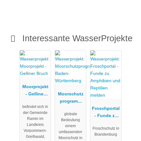
Interessante WasserProjekte
Moorprojekt
- Gelliner
Moorschutz
Bruch
programm
befindet sich in
Baden-
Froschportal
der Gemeinde
globale
Württemberg
- Funde zu
Ramin im
Bedeutung
Amphibien
Landkreis
einem
Froschschutz in
und
Vorpommern-
umfassenden
Brandenburg
Greifswald,
Reptilien
Moorschutz in