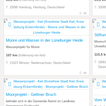
20095 Hamburg, Hamburg, Deutschland
20095
98
Stiftu
Moore und Wasser in der Lüneburger Heide
Moorsch
Umwelts
Wasserprojekt für Moore
115,5 
107 km
(Entfernung von Kiel)
19061
21423 Winsen, Niedersachsen, Deutschland
Deuts
96
Moorprojekt - Gelliner Bruch
Vom W
befindet sich in der Gemeinde Ramin im Landkreis
Vorpommern-Greifswald,