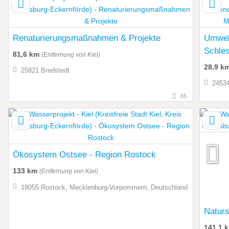
Renaturierungsmaßnahmen & Projekte
Umwelt
Schles
81,6 km
(Entfernung von Kiel)
28,9 k
25821 Bredstedt
2453
85
Ökosystem Ostsee - Region Rostock
133 km
(Entfernung von Kiel)
18055 Rostock, Mecklenburg-Vorpommern, Deutschland
Naturs
141,1 