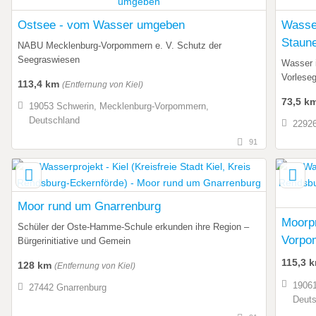
Ostsee - vom Wasser umgeben
Wasse
Staun
NABU Mecklenburg-Vorpommern e. V. Schutz der
Seegraswiesen
Wasser i
Vorlese
113,4 km
(Entfernung von Kiel)
73,5 k
19053 Schwerin, Mecklenburg-Vorpommern,
Deutschland
22926
91
Moor rund um Gnarrenburg
Moorp
Schüler der Oste-Hamme-Schule erkunden ihre Region –
Vorpo
Bürgerinitiative und Gemein
115,3 
128 km
(Entfernung von Kiel)
19061
27442 Gnarrenburg
Deuts