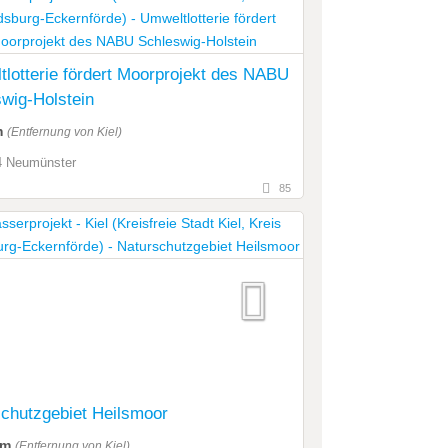
lotterie fördert Moorprojekt des NABU
wig-Holstein
m
(Entfernung von Kiel)
4 Neumünster
85
chutzgebiet Heilsmoor
km
(Entfernung von Kiel)