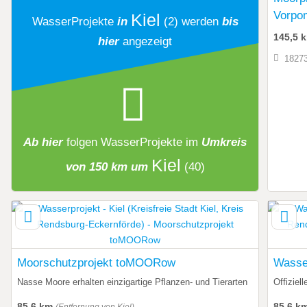
Vorpo
Kiel
WasserProjekte
in
(2)
werden
bis
145,5 
hier
angezeigt
18273
Ab hier
folgen
WasserProjekte
im
Umkreis
Kiel
von 150 km um
(40)
Moorschutzprojekt toMOORow
Wasser
Nasse Moore erhalten einzigartige Pflanzen- und Tierarten
Offiziel
85,6 km
85,6 k
(Entfernung von Kiel)