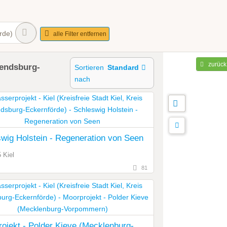
rde)
alle Filter entfernen
zurück
 Rendsburg-
Sortieren
Standard
nach
wig Holstein - Regeneration von Seen
 Kiel
81
ojekt - Polder Kieve (Mecklenburg-