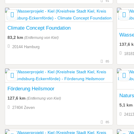
91
Climate Concept Foundation
83,2 km
(Entfernung von Kiel)
137,6 
20144 Hamburg
18181
85
Förderung Heilsmoor
Naturs
127,6 km
(Entfernung von Kiel)
5,1 km
27404 Zeven
24113
85