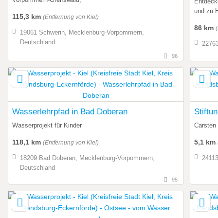
Entdeck
und zu 
115,3 km
(Entfernung von Kiel)
86 km
19061 Schwerin, Mecklenburg-Vorpommern,
Deutschland
22763
96
Wasserlehrpfad in Bad Doberan
Stiftu
Wasserprojekt für Kinder
Carsten
118,1 km
5,1 km
(Entfernung von Kiel)
18209 Bad Doberan, Mecklenburg-Vorpommern,
24113
Deutschland
95