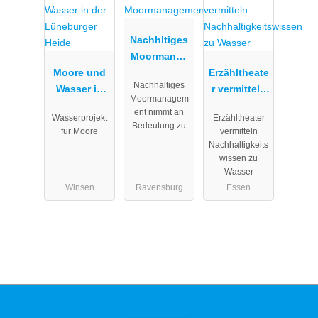
Nachhltiges
Moormanag
Moore und
ement
Erzähltheate
Nachhaltiges
Wasser in
r vermitteln
Moormanagem
der
Nachhaltigk
ent nimmt an
Wasserprojekt
Erzähltheater
Lüneburger
eitswissen
Bedeutung zu
für Moore
vermitteln
Heide
zu Wasser
Nachhaltigkeits
wissen zu
Wasser
Winsen
Ravensburg
Essen