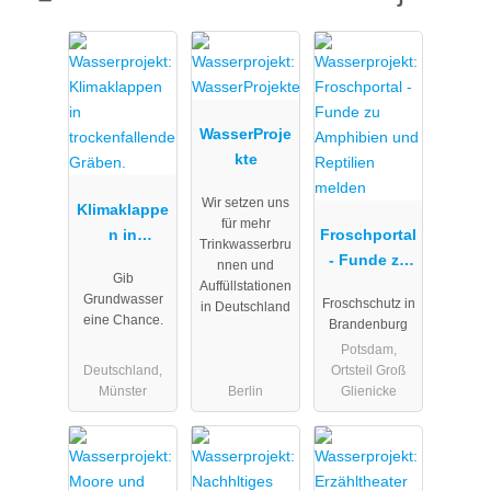
WasserProje
kte
Wir setzen uns
Klimaklappe
für mehr
n in
Froschportal
Trinkwasserbru
trockenfalle
- Funde zu
nnen und
Gib
nde Gräben.
Amphibien
Auffüllstationen
Grundwasser
Froschschutz in
in Deutschland
und
eine Chance.
Brandenburg
Reptilien
Potsdam,
melden
Deutschland,
Ortsteil Groß
Münster
Berlin
Glienicke