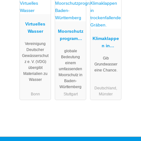
Lernangebot
für
nachhaltige
Virtuelles
Entwicklung
Wasser
Moorschutz
programm
Klimaklappe
Vereinigung
Baden-
n in
Deutscher
globale
Württemberg
trockenfalle
Gewässerschut
Bedeutung
Gib
nde Gräben.
z e. V. (VDG)
einem
Grundwasser
übergibt
umfassenden
eine Chance.
Materialien zu
Moorschutz in
Wasser
Baden-
Württemberg
Deutschland,
Bonn
Stuttgart
Münster