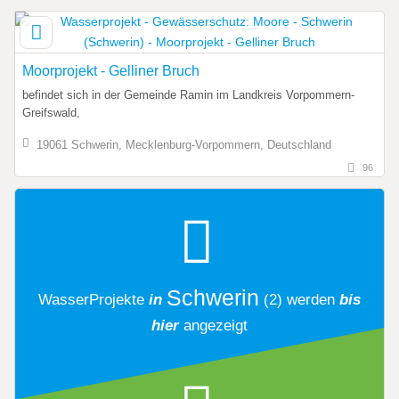
Moorprojekt - Gelliner Bruch
befindet sich in der Gemeinde Ramin im Landkreis Vorpommern-
Greifswald,
19061 Schwerin, Mecklenburg-Vorpommern, Deutschland
96
Schwerin
WasserProjekte
in
(2)
werden
bis
hier
angezeigt