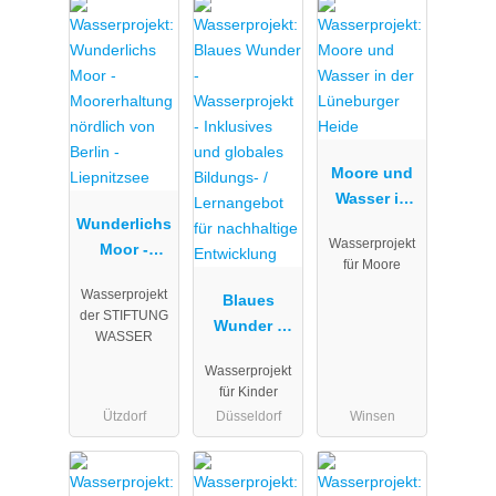
Moore und
Wasser in
Wunderlichs
der
Wasserprojekt
Moor -
Lüneburger
für Moore
Moorerhaltu
Heide
Wasserprojekt
ng nördlich
Blaues
der STIFTUNG
von Berlin -
Wunder -
WASSER
Liepnitzsee
Wasserproje
Wasserprojekt
kt -
für Kinder
Inklusives
Ützdorf
Düsseldorf
Winsen
und
globales
Bildungs- /