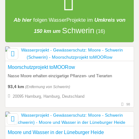
Ab hier
folgen
WasserProjekte
im
Umkreis von
Schwerin
150 km um
(16)
Moorschutzprojekt toMOORow
Nasse Moore erhalten einzigartige Pflanzen- und Tierarten
93,4 km
(Entfernung von Schwerin)
20095 Hamburg, Hamburg, Deutschland
98
Moore und Wasser in der Lüneburger Heide