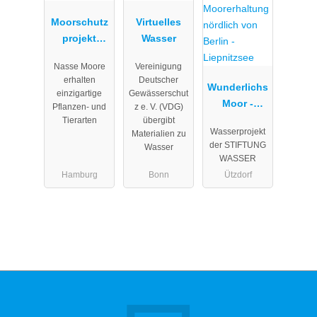
Moorschutz
Virtuelles
projekt
Wasser
toMOORow
Nasse Moore
Vereinigung
erhalten
Deutscher
Wunderlichs
einzigartige
Gewässerschut
Moor -
Pflanzen- und
z e. V. (VDG)
Moorerhaltu
Tierarten
übergibt
Wasserprojekt
Materialien zu
ng nördlich
der STIFTUNG
Wasser
von Berlin -
WASSER
Liepnitzsee
Hamburg
Bonn
Ützdorf