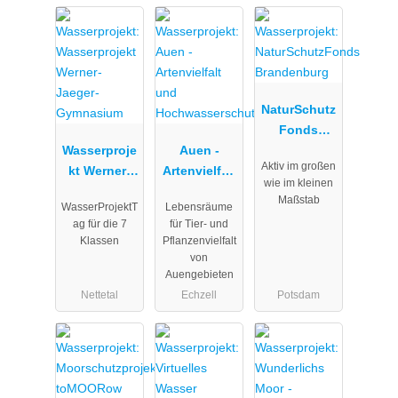
NaturSchutz
Fonds
Wasserproje
Auen -
Brandenbur
Aktiv im großen
kt Werner-
Artenvielfalt
g
wie im kleinen
Jaeger-
und
Maßstab
WasserProjektT
Lebensräume
Gymnasium
Hochwasser
ag für die 7
für Tier- und
schutz
Klassen
Pflanzenvielfalt
von
Auengebieten
Nettetal
Echzell
Potsdam