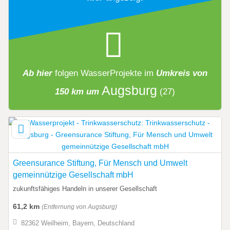
Ab hier
folgen
WasserProjekte
im
Umkreis von
Augsburg
150 km um
(27)
Greensurance Stiftung, Für Mensch und Umwelt
gemeinnützige Gesellschaft mbH
zukunftsfähiges Handeln in unserer Gesellschaft
61,2 km
(Entfernung von Augsburg)
82362 Weilheim, Bayern, Deutschland