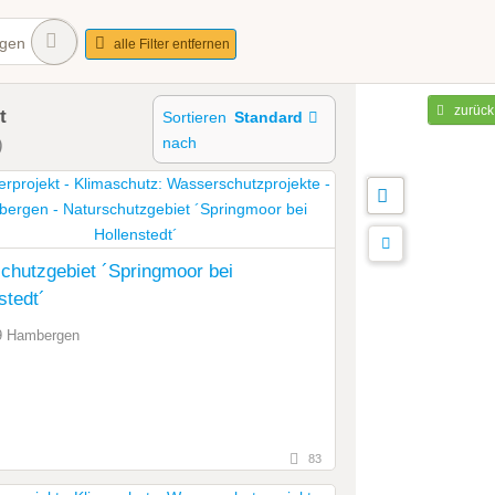
gen
alle Filter entfernen
zurück
t
Sortieren
Standard
nach
)
chutzgebiet ´Springmoor bei
stedt´
9 Hambergen
83