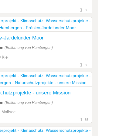
85
v-Jardelunder Moor
km
(Entfernung von Hambergen)
 Kiel
85
chutzprojekte - unsere Mission
km
(Entfernung von Hambergen)
 Molfsee
85