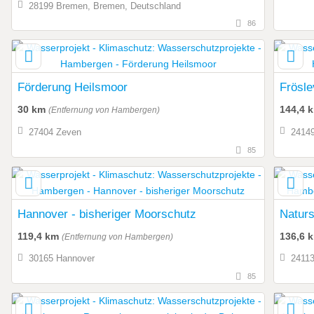
28199 Bremen, Bremen, Deutschland
86
Förderung Heilsmoor
Frösle
30 km
144,4 
(Entfernung von Hambergen)
27404 Zeven
24149
85
Hannover - bisheriger Moorschutz
Naturs
119,4 km
136,6 
(Entfernung von Hambergen)
30165 Hannover
24113
85