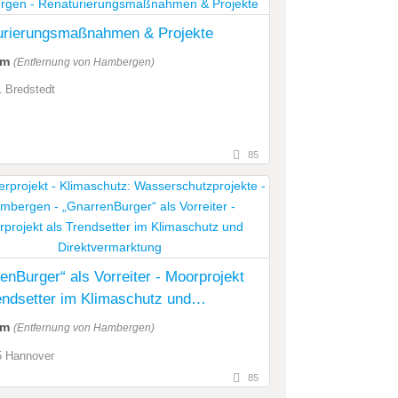
urierungsmaßnahmen & Projekte
km
(Entfernung von Hambergen)
 Bredstedt
85
enBurger“ als Vorreiter - Moorprojekt
endsetter im Klimaschutz und
tvermarktung
km
(Entfernung von Hambergen)
5 Hannover
85