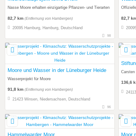
Nasse Moore erhalten einzigartige Pflanzen- und Tierarten
Offiziel
82,7 km
82,7 k
(Entfernung von Hambergen)
20095 Hamburg, Hamburg, Deutschland
20095
98
Stiftu
Moore und Wasser in der Lüneburger Heide
Carsten
Wasserprojekt für Moore
136,6 
91,8 km
(Entfernung von Hambergen)
24113
21423 Winsen, Niedersachsen, Deutschland
96
Hammelwarder Moor
Moor 