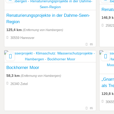
Renat
Renaturierungsprojekte in der Dahme-Seen-
146,9 
Region
25821
125,4 km
(Entfernung von Hambergen)
30559 Hannover
85
Bockhorner Moor
58,3 km
(Entfernung von Hambergen)
„Gnarr
26340 Zetel
als Tr
Direk
120,8 
3065
85