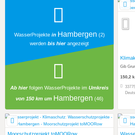
Hambergen
WasserProjekte
in
(2)
werden
bis hier
angezeigt
Klimak
Gib Gru
150,2 
33775
Ab hier
folgen
WasserProjekte
im
Umkreis
Deuts
Hambergen
von 150 km um
(46)
Moorschutzprojekt toMOORow
Wasser