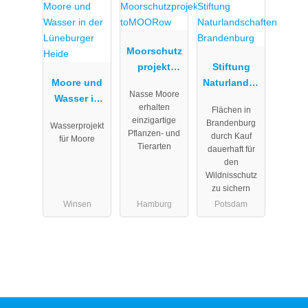
Moorschutz
projekt
Stiftung
Moore und
toMOORow
Naturlandsc
Nasse Moore
Wasser in
haften
erhalten
Flächen in
der
Brandenbur
einzigartige
Brandenburg
Wasserprojekt
Lüneburger
g
Pflanzen- und
durch Kauf
für Moore
Heide
Tierarten
dauerhaft für
den
Wildnisschutz
zu sichern
Winsen
Hamburg
Potsdam