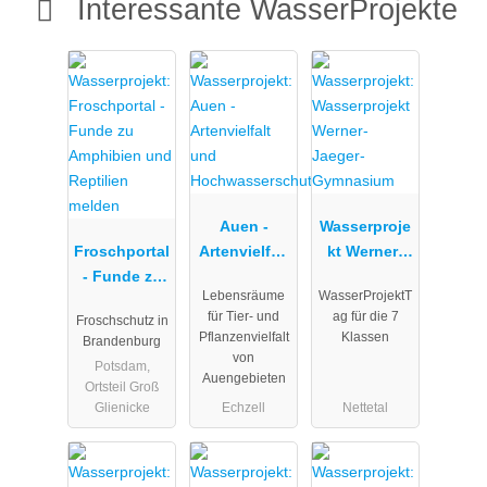
Interessante WasserProjekte
Auen -
Wasserproje
Froschportal
Artenvielfalt
kt Werner-
- Funde zu
und
Jaeger-
Lebensräume
WasserProjektT
Amphibien
Hochwasser
Gymnasium
für Tier- und
ag für die 7
Froschschutz in
und
schutz
Pflanzenvielfalt
Klassen
Brandenburg
Reptilien
von
Potsdam,
melden
Auengebieten
Ortsteil Groß
Glienicke
Echzell
Nettetal