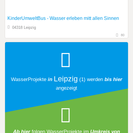
KinderUmweltBus - Wasser erleben mitt allen Sinnen
04318 Leipzig
80
Leipzig
WasserProjekte
in
(1)
werden
bis hier
angezeigt
Ab hier
folgen
WasserProjekte
im
Umkreis von