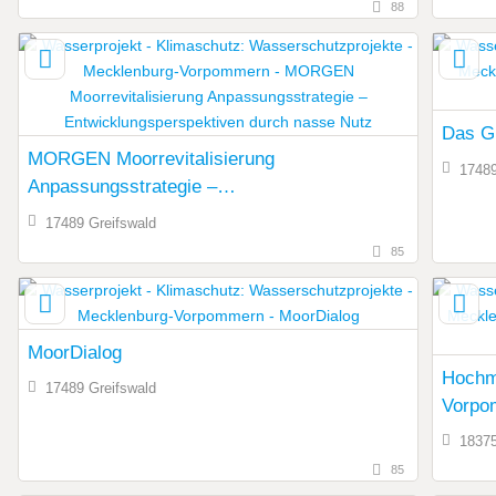
88
Das G
MORGEN Moorrevitalisierung
17489
Anpassungsstrategie –
Entwicklungsperspektiven durch nasse Nutz
17489 Greifswald
85
MoorDialog
Hochm
17489 Greifswald
Vorpo
18375
85