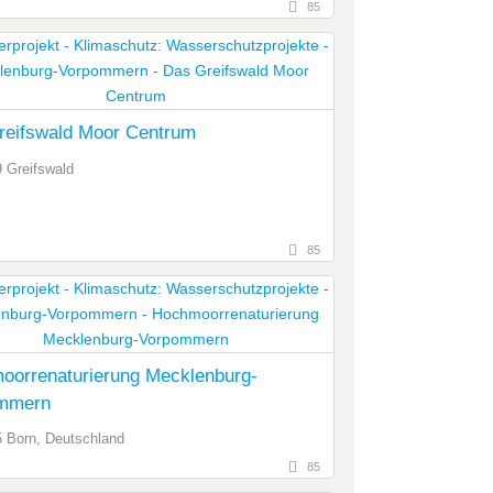
85
reifswald Moor Centrum
 Greifswald
85
oorrenaturierung Mecklenburg-
mmern
 Born, Deutschland
85