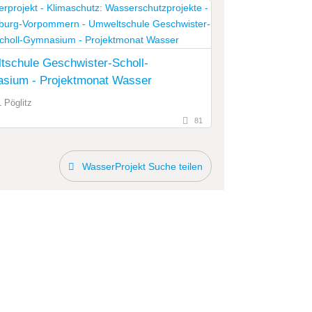
tschule Geschwister-Scholl-
sium - Projektmonat Wasser
 Pöglitz
81
WasserProjekt Suche teilen