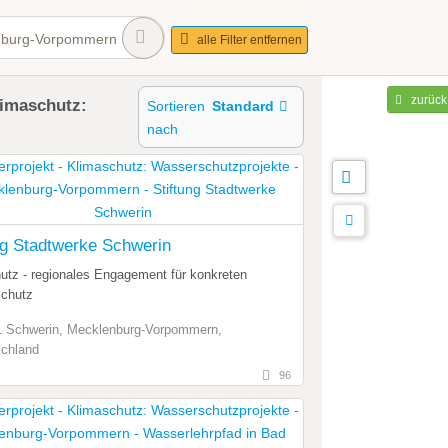
nburg-Vorpommern
alle Filter entfernen
zurück
limaschutz:
Sortieren
Standard
nach
ng Stadtwerke Schwerin
utz - regionales Engagement für konkreten
chutz
 Schwerin, Mecklenburg-Vorpommern,
chland
96