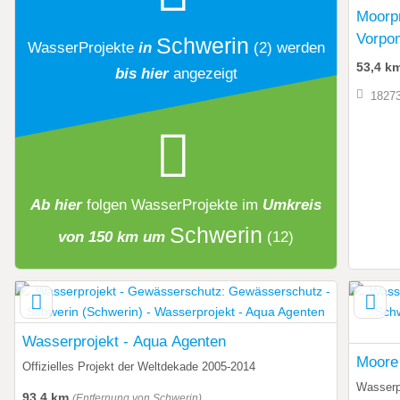
Moorpr
Vorpo
Schwerin
WasserProjekte
in
(2)
werden
53,4 k
bis hier
angezeigt
18273
Ab hier
folgen
WasserProjekte
im
Umkreis
Schwerin
von 150 km um
(12)
Wasserprojekt - Aqua Agenten
Moore 
Offizielles Projekt der Weltdekade 2005-2014
Wasserp
93,4 km
(Entfernung von Schwerin)