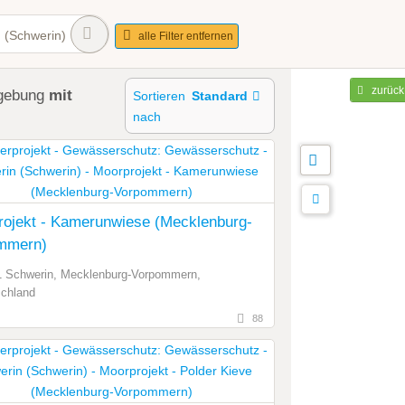
 (Schwerin)
alle Filter entfernen
zurück
gebung
mit
Sortieren
Standard
nach
rojekt - Kamerunwiese (Mecklenburg-
mmern)
 Schwerin, Mecklenburg-Vorpommern,
chland
88