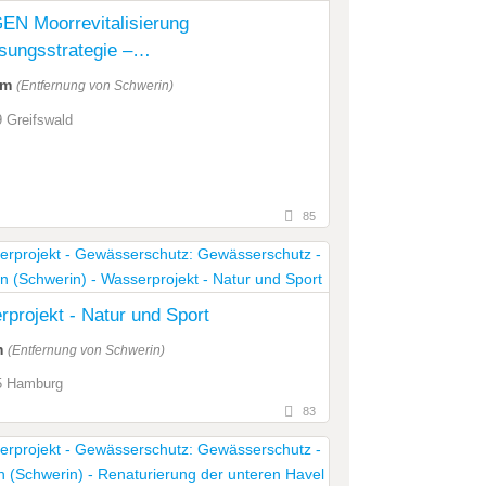
N Moorrevitalisierung
ungsstrategie –
klungsperspektiven durch nasse Nutz
km
(Entfernung von Schwerin)
 Greifswald
85
projekt - Natur und Sport
m
(Entfernung von Schwerin)
5 Hamburg
83