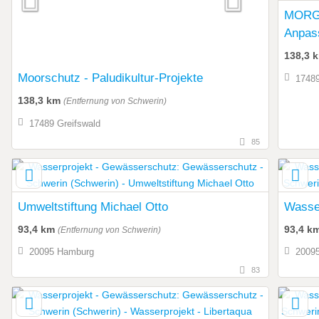
MORGE
Anpass
Entwic
138,3 
Moorschutz - Paludikultur-Projekte
17489
138,3 km
(Entfernung von Schwerin)
17489 Greifswald
85
Umweltstiftung Michael Otto
Wasser
93,4 km
93,4 k
(Entfernung von Schwerin)
20095 Hamburg
2009
83