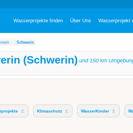
Wasserprojekte finden
Über Uns
Wasserprojekt 
mmern
Schwerin
erin (Schwerin)
und
150
km Umgebun
projekte
Klimaschutz
WasserKinder
Wa