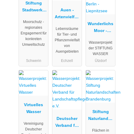
Stiftung
Stadtwerke
Auen -
Schwerin
Artenvielfalt
Moorschutz -
und
Wunderlichs
regionales
Lebensräume
Hochwasser
Moor -
Engagement für
für Tier- und
schutz
Moorerhaltu
konkreten
Pflanzenvielfalt
Wasserprojekt
ng nördlich
Umweltschutz
von
der STIFTUNG
von Berlin -
Auengebieten
WASSER
Liepnitzsee
Schwerin
Echzell
Ützdorf
Virtuelles
Wasser
Stiftung
Deutscher
Naturlandsc
Vereinigung
Verband für
haften
Deutscher
Flächen in
Landschafts
Brandenbur