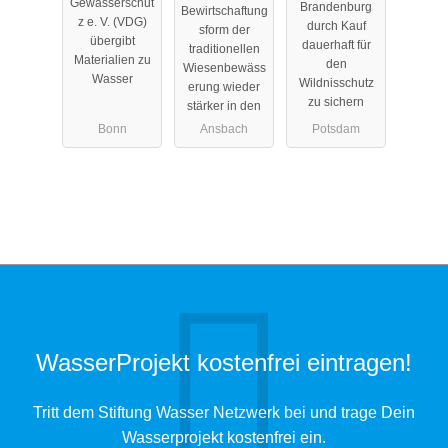
Gewässerschut
Brandenburg
Bewirtschaftung
pflege e.V.
g
z e. V. (VDG)
durch Kauf
sform der
übergibt
dauerhaft für
traditionellen
Materialien zu
den
Wiesenbewäss
Wasser
Wildnisschutz
erung wieder
zu sichern
stärker in den
Bonn
Ansbach
Potsdam
WasserProjekt kostenfrei eintragen!
Tritt dem Stiftung Wasser Netzwerk bei und trage Dein
Wasserprojekt kostenfrei ein.