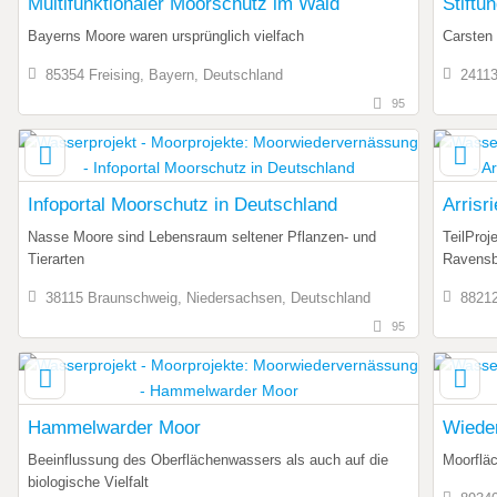
Multifunktionaler Moorschutz im Wald
Stiftu
Bayerns Moore waren ursprünglich vielfach
Carsten
85354 Freising, Bayern, Deutschland
24113
95
Infoportal Moorschutz in Deutschland
Arrisr
Nasse Moore sind Lebensraum seltener Pflanzen- und
TeilPro
Tierarten
Ravensb
38115 Braunschweig, Niedersachsen, Deutschland
8821
95
Hammelwarder Moor
Wiede
Beeinflussung des Oberflächenwassers als auch auf die
Moorfläc
biologische Vielfalt