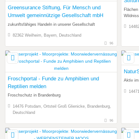
Stiftu
Greensurance Stiftung, Für Mensch und
Flächen 
Umwelt gemeinnützige Gesellschaft mbH
Wildniss
zukunftsfähiges Handeln in unserer Gesellschaft
14482
82362 Weilheim, Bayern, Deutschland
96
Natur
Froschportal - Funde zu Amphibien und
Aktiv i
Reptilien melden
14471
Froschschutz in Brandenburg
14476 Potsdam, Ortsteil Groß Glienicke, Brandenburg,
Deutschland
96