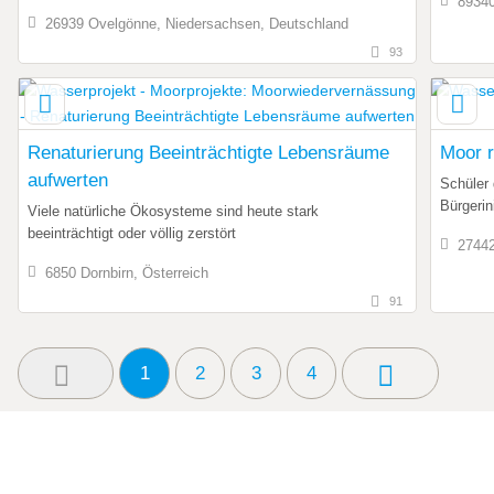
89340
26939 Ovelgönne, Niedersachsen, Deutschland
93
Renaturierung Beeinträchtigte Lebensräume
Moor 
aufwerten
Schüler
Bürgerin
Viele natürliche Ökosysteme sind heute stark
beeinträchtigt oder völlig zerstört
27442
6850 Dornbirn, Österreich
91
1
2
3
4