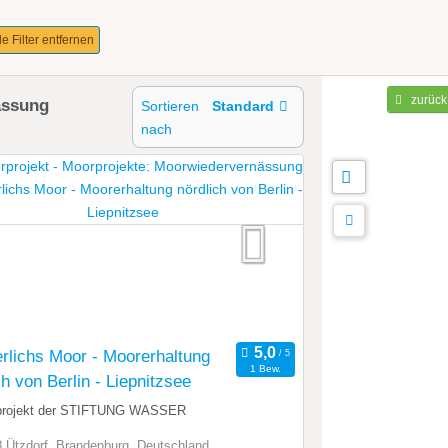
le Filter entfernen
zurück
ässung
Sortieren
Standard
nach
lichs Moor - Moorerhaltung
1 Bew.
ch von Berlin - Liepnitzsee
projekt der STIFTUNG WASSER
 Ützdorf, Brandenburg, Deutschland