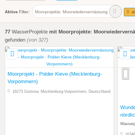
Aktive
Filter:
Moorprojekte: Moorwiedervernässung
al
77
WasserProjekte
mit Moorprojekte: Moorwiedervern
gefunden
(von 327)
Moorprojekt - Polder Kieve (Mecklenburg-
Vorpommern)
18273 Güstrow, Mecklenburg-Vorpommern, Deutschland
Wunder
nördli
Wasser
16348