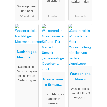
zu sichern
stärker in den
Wasserproje
Wasserprojekt
kt -
für Kinder
Inklusives
Düsseldorf
Potsdam
Ansbach
und
globales
Bildungs- /
Lernangebot
für
nachhaltige
Nachhltiges
Entwicklung
Moormanag
ement
Nachhaltiges
Moormanagem
Wunderlichs
ent nimmt an
Greensuranc
Moor -
Bedeutung zu
e Stiftung,
Moorerhaltu
Wasserprojekt
Für Mensch
ng nördlich
der STIFTUNG
zukunftsfähiges
und Umwelt
von Berlin -
WASSER
Handeln in
gemeinnützi
Liepnitzsee
unserer
ge