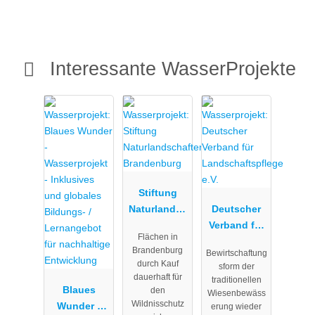
Interessante WasserProjekte
Stiftung
Naturlandsc
Deutscher
haften
Verband für
Flächen in
Brandenbur
Landschafts
Brandenburg
Bewirtschaftung
g
pflege e.V.
durch Kauf
sform der
dauerhaft für
traditionellen
Blaues
den
Wiesenbewäss
Wildnisschutz
Wunder -
erung wieder